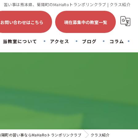
習い事は熊本県、菊陽町のMaHaRoトランポリンクラブ | クラス紹介
お問い合わせはこちら
現在募集中の教室一覧
当教室について
アクセス
ブログ
コラム
トランポリン
初心者
子供
大人
運動
菊陽町の習い事ならMaHaRoトランポリンクラブ
クラス紹介