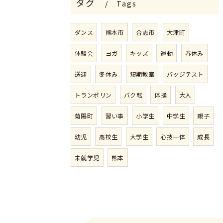
タグ
Tags
ダンス
熊本市
合志市
大津町
体験会
ヨガ
キッズ
運動
春休み
送迎
冬休み
短期教室
バッジテスト
トランポリン
バク転
体操
大人
菊陽町
習い事
小学生
中学生
親子
幼児
高校生
大学生
心技一体
成長
未就学児
熊本