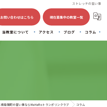
ストレッチの習い事
お問い合わせはこちら
現在募集中の教室一覧
当教室について
アクセス
ブログ
コラム
トランポリン
初心者
子供
大人
運動
本県菊陽町の習い事ならMaHaRoトランポリンクラブ
コラム