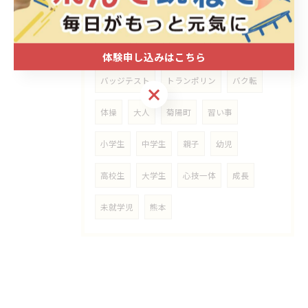
体験会
ヨガ
キッズ
運動
春休み
送迎
冬休み
短期教室
体験申し込みはこちら
バッジテスト
トランポリン
バク転
体験申し込みはこちら
体操
大人
菊陽町
習い事
小学生
中学生
親子
幼児
高校生
大学生
心技一体
成長
未就学児
熊本