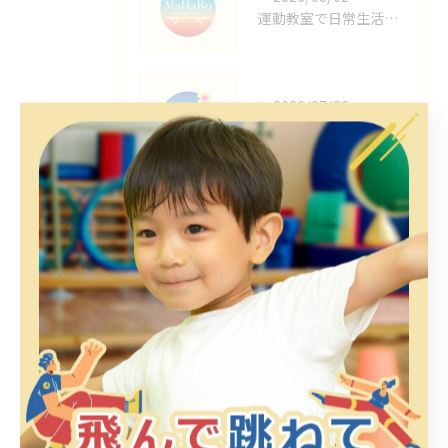
運動教室で日常生活を豊かに熊本県菊池郡菊陽町上益城郡甲佐町の続けやすい方法
2026/07/26
運動教室の魅力で子供が体力アップし自己肯定感も育つ理由と選び方ガイド
2026/07/19
運動教室の報告を熊本県菊池郡菊陽町山鹿市からお届けする体験プログラムの全貌
タグ
Tags
ダンス
熊本市
合志市
大津町