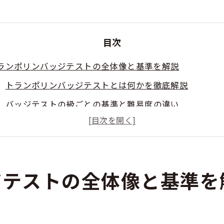
目次
ランポリンバッジテストの全体像と基準を解説
トランポリンバッジテストとは何かを徹底解説
バッジテストの級ごとの基準と難易度の違い
トランポリンバッジテストの合格点の目安と注意点
年齢別に見るバッジテストの受験ポイント
トランポリンバッジテストの日程や開催情報を確認しよ
ジテストの全体像と基準を
格を目指すなら知っておきたいバッジテスト難易度
トランポリンバッジテスト各級の難易度を比較
5級・3級・1級の違いと特徴を正しく理解