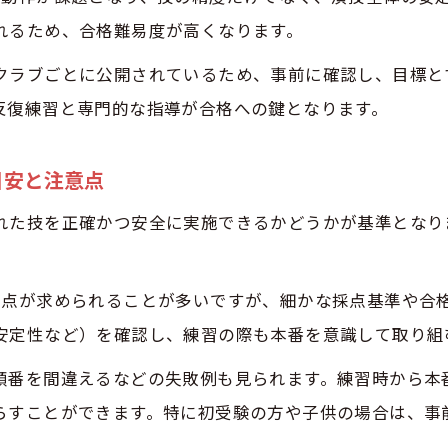
れるため、合格難易度が高くなります。
トランポリンバッジテストと将来の進路選択
年齢制限や受験規定の正しい理解が鍵
クラブごとに公開されているため、事前に確認し、目標と
反復練習と専門的な指導が合格への鍵となります。
トランポリンバッジテストで得られる自己成長とは
スト日程や受験準備で大切なポイントとは
目安と注意点
トランポリンバッジテスト日程を賢くチェックしよう
れた技を正確かつ安全に実施できるかどうかが基準となり
バッジテスト受験準備に必要な事前確認リスト
トランポリンバッジテストに向けた練習スケジュールの
体験申し込みはこちら
体験申し込みはこちら
得点が求められることが多いですが、細かな採点基準や合
合格点を目指すためのテスト直前対策法
安定性など）を確認し、練習の際も本番を意識して取り組
年齢やレベルに合わせた準備ポイントを解説
級・2級・1級ボール検定の突破法に迫る
順番を間違えるなどの失敗例も見られます。練習時から本
らすことができます。特に初受験の方や子供の場合は、事
トランポリンバッジテスト3級のボール検定対策