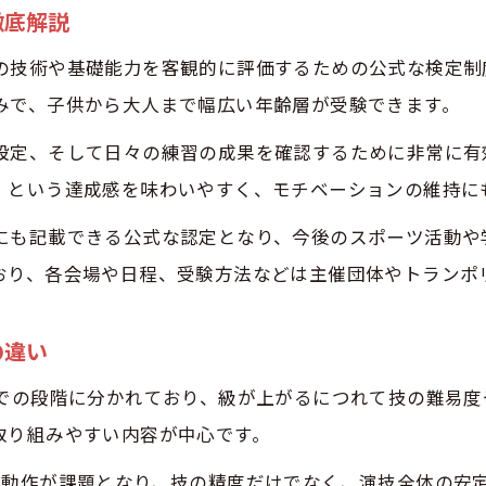
徹底解説
トランポリンバッジテスト合格点に近づく秘訣
の技術や基礎能力を客観的に評価するための公式な検定制
バッジテストの難易度が上がる理由と対策法
みで、子供から大人まで幅広い年齢層が受験できます。
トランポリンバッジテストの履歴書記載のポイント
設定、そして日々の練習の成果を確認するために非常に有
ッジテスト5級からのステップアップ戦略
」という達成感を味わいやすく、モチベーションの維持に
トランポリン5級合格のための基礎練習法
5級から3級への効率的なステップアップ術
にも記載できる公式な認定となり、今後のスポーツ活動や
おり、各会場や日程、受験方法などは主催団体やトランポ
トランポリンバッジテストでつまずきやすいポイント
バッジテスト日程を活用した練習計画の立て方
の違い
トランポリンバッジテスト3級挑戦の心構え
までの段階に分かれており、級が上がるにつれて技の難易度
齢や履歴書も意識したバッジテストの活用法
取り組みやすい内容が中心です。
年齢に応じたトランポリンバッジテストの意義
続動作が課題となり、技の精度だけでなく、演技全体の安
履歴書記載で活きるバッジテストの実績と魅力