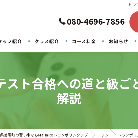
トラ
080-4696-7856
タッフ紹介
クラス紹介
コース料金
お知らせ
テスト合格への道と級ご
解説
県菊陽町の習い事ならMaHaRoトランポリンクラブ
コラム
トランポリ