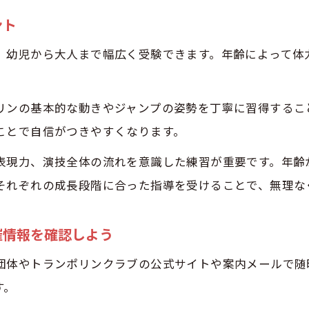
2級へのステップアップに必要な技と練習法
ント
1級合格に不可欠なボール検定ポイント
、幼児から大人まで幅広く受験できます。年齢によって体
トランポリンバッジテスト各級の評価基準を理解する
ボール検定でつまずかないための練習秘訣
リンの基本的な動きやジャンプの姿勢を丁寧に習得するこ
ことで自信がつきやすくなります。
表現力、演技全体の流れを意識した練習が重要です。年齢
それぞれの成長段階に合った指導を受けることで、無理な
催情報を確認しよう
団体やトランポリンクラブの公式サイトや案内メールで随
す。