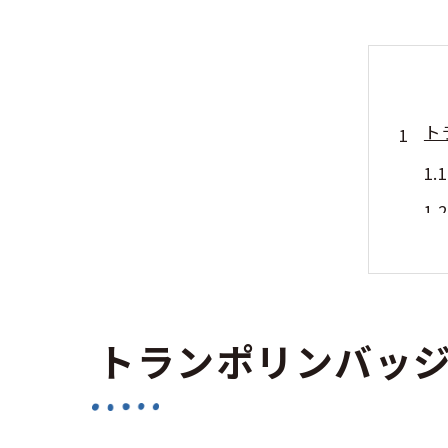
ト
トランポリンバッ
合