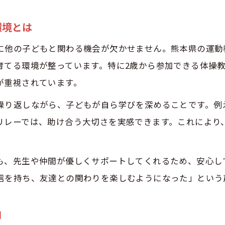
熊本県の運動教室が幼児に与える成長の影響
環境とは
幼児の協調性を高める熊本県の運動カリキュラム
に他の子どもと関わる機会が欠かせません。熊本県の運動
熊本県の幼児運動教室で身につく社会性のポイン
育てる環境が整っています。特に2歳から参加できる体操
運動教室で幼児が体験できる協調性アップの工夫
が重視されています。
協調性重視ならどんな運動教室選びが効果的か
繰り返しながら、子どもが自ら学びを深めることです。例
幼児の協調性を育てる教室選びのポイント
リレーでは、助け合う大切さを実感できます。これにより
協調性重視の幼児運動教室を見極めるコツ
幼児が無理なく参加できる運動教室の選び方
も、先生や仲間が優しくサポートしてくれるため、安心し
体験レッスンで分かる協調性重視の幼児教室
信を持ち、友達との関わりを楽しむようになった」という
幼児の性格に合う協調性重視運動教室の選択法
実体験に学ぶ幼児期の協調性と運動の関係
由
幼児が運動教室で協調性を身につけた体験談