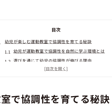
目次
幼児が楽しむ運動教室で協調性を育てる秘訣
幼児が運動教室で協調性を自然に学ぶ環境とは
遊びを通じて幼児の協調性が伸びる理由
幼児期の運動教室で身につく協調性と社会性
先生や仲間との関わりで育つ幼児の協調性
幼児が運動教室で協力し合う力を養う方法
教室で協調性を育てる秘訣
熊本県の幼児向け運動教室で身につく力とは
幼児が熊本県の運動教室で得られる非認知能力