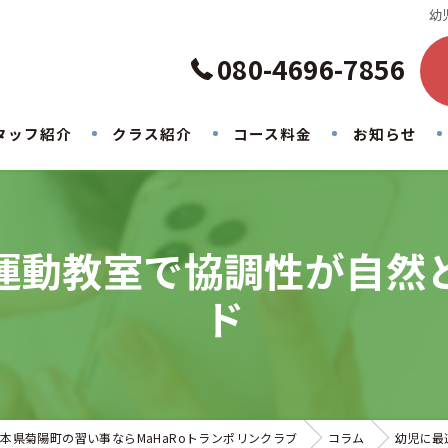
幼
080-4696-7856
タッフ紹介
クラス紹介
コース料金
お知らせ
運動教室で協調性が自然
ド
本県菊陽町の習い事ならMaHaRoトランポリンクラブ
コラム
幼児に最