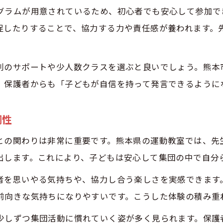
幼児が長く通える運動教室の選び方とは
グラムが用意されているため、初心者でも安心して参加で
継続で幼児の協調性が大きく伸びる理由
促したりすることで、協力する力や責任感が養われます。
幼児が成長を実感できる運動教室の特徴
運動教室の継続が幼児の自己肯定感を育てる
別のサポートや少人数クラスを選ぶと良いでしょう。熊本
幼児の協調性を支える教室の継続サポートとは
、保護者からも「子どもが自信を持って発言できるように
調性
との関わりは非常に重要です。熊本県の運動教室では、先
出します。これにより、子どもは安心して集団の中で自分
者を思いやる気持ちや、協力し合う楽しさを実感できます
前向きな気持ちになりやすいです。こうした体験の積み重
少しずつ集団活動に慣れていく姿が多く見られます。保護