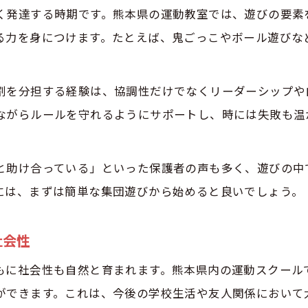
く発達する時期です。熊本県の運動教室では、遊びの要素
実際に幼児が感じた協調性の変化とは
る力を身につけます。たとえば、鬼ごっこやボール遊びな
運動教室で幼児が協調性を伸ばす瞬間を紹介
幼児が仲間と協力した実体験エピソード
割を分担する経験は、協調性だけでなくリーダーシップや
保護者が語る幼児と運動教室の協調性効果
ながらルールを守れるようにサポートし、時には失敗も温
遊び感覚で幼児が伸びる協調性のポイント解説
遊びながら幼児が協調性を高める方法
と助け合っている」といった保護者の声も多く、遊びの中
幼児が夢中になる協調性アップの遊び方
体験申し込みはこちら
体験申し込みはこちら
には、まずは簡単な集団遊びから始めると良いでしょう。
運動教室で幼児が協調性を育てる遊びの工夫
幼児が遊びを通じて協調性を自然に学ぶ秘訣
社会性
協調性を伸ばす幼児向け遊びのポイント紹介
もに社会性も自然と育まれます。熊本県内の運動スクール
継続できる運動教室が幼児の成長を支える理由
ができます。これは、今後の学校生活や友人関係において