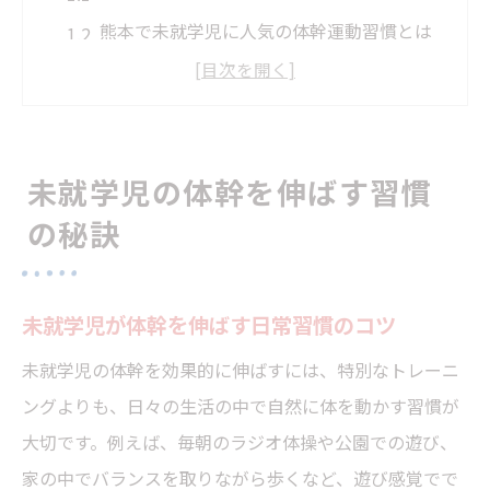
熊本で未就学児に人気の体幹運動習慣とは
未就学児の成長に体幹習慣が与える影響
家庭で始める未就学児の体幹づくり実践法
未就学児に合った体幹運動を続ける秘訣
未就学児の体幹を伸ばす習慣
遊び感覚で身につく体幹トレーニング法
の秘訣
未就学児が遊びで学ぶ体幹トレーニング法
楽しみながら未就学児の体幹を鍛える方法
未就学児に効果的な遊び型体幹トレーニン
未就学児が体幹を伸ばす日常習慣のコツ
グ
未就学児の体幹を効果的に伸ばすには、特別なトレーニ
体幹を育てる未就学児向け遊びの工夫
ングよりも、日々の生活の中で自然に体を動かす習慣が
未就学児の体幹づくりに遊びが重要な理由
大切です。例えば、毎朝のラジオ体操や公園での遊び、
体幹強化に最適な運動の始め方とは
家の中でバランスを取りながら歩くなど、遊び感覚でで