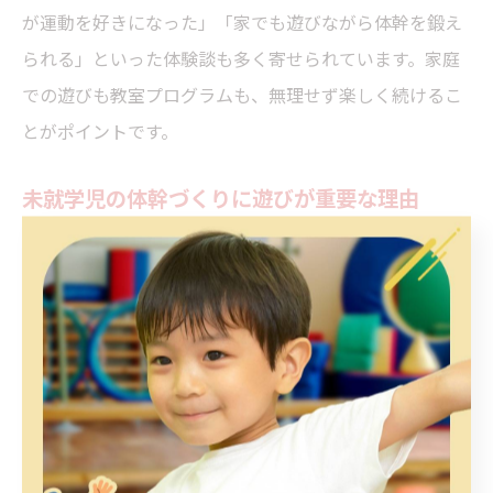
が運動を好きになった」「家でも遊びながら体幹を鍛え
られる」といった体験談も多く寄せられています。家庭
での遊びも教室プログラムも、無理せず楽しく続けるこ
とがポイントです。
未就学児の体幹づくりに遊びが重要な理由
なぜ未就学児の体幹づくりに遊びが重要なのでしょう
か。その理由は、遊びの中では子どもが自発的に身体を
動かし、繰り返し挑戦する意欲が生まれるからです。運
動習慣が身につくことで、将来の姿勢や運動能力、集中
力にも良い影響を与えることが分かっています。
特に熊本県では、地域ごとに特色ある教室や公園が充実
しており、子どもがのびのびと身体を動かせる環境が整