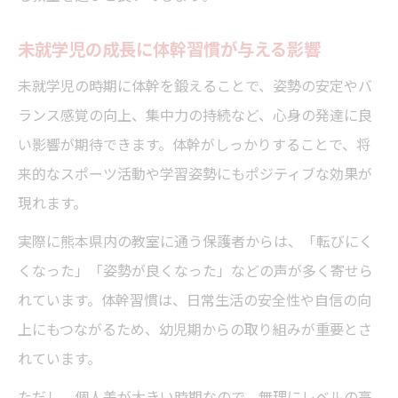
体幹運動で未就学児の集中力が育つポイン
未就学児の成長に体幹習慣が与える影響
ト
未就学児の体幹と集中力の関係性を解説
未就学児の時期に体幹を鍛えることで、姿勢の安定やバ
ランス感覚の向上、集中力の持続など、心身の発達に良
未就学児の運動習慣が学びに活きる理由
い影響が期待できます。体幹がしっかりすることで、将
体幹強化が未就学児の生活に与える影響
来的なスポーツ活動や学習姿勢にもポジティブな効果が
現れます。
実際に熊本県内の教室に通う保護者からは、「転びにく
くなった」「姿勢が良くなった」などの声が多く寄せら
れています。体幹習慣は、日常生活の安全性や自信の向
上にもつながるため、幼児期からの取り組みが重要とさ
れています。
ただし、個人差が大きい時期なので、無理にレベルの高