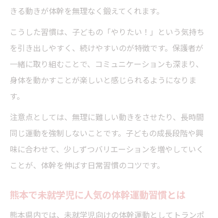
未就学児の体幹強化はいつから始めるべき
きる動きが体幹を無理なく鍛えてくれます。
か
こうした習慣は、子どもの「やりたい！」という気持ち
未就学児に適した体幹運動のスタート方法
を引き出しやすく、続けやすいのが特徴です。保護者が
体幹強化を未就学児が無理なく始めるコツ
一緒に取り組むことで、コミュニケーションも深まり、
身体を動かすことが楽しいと感じられるようになりま
未就学児の体幹運動は段階的な導入が大切
す。
未就学児におすすめの初めての体幹運動例
熊本県で未就学児の成長を支える選択肢
注意点としては、無理に難しい動きをさせたり、長時間
同じ運動を強制しないことです。子どもの成長段階や興
熊本で未就学児が通える体幹教室の選び方
味に合わせて、少しずつバリエーションを増やしていく
未就学児向け体幹運動の熊本での展開状況
ことが、体幹を伸ばす日常習慣のコツです。
熊本の体幹プログラムが未就学児に与える
効果
熊本で未就学児に人気の体幹運動習慣とは
未就学児の体幹成長を熊本で支える習い事
熊本県内では、未就学児向けの体幹運動としてトランポ