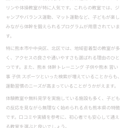
未就学児に通いやすい熊本の体幹教室の特
リンや体操教室が特に人気です。これらの教室では、ジ
徴
ャンプやバランス運動、マット運動など、子どもが楽し
家庭でできる未就学児向け体幹運動の工夫
みながら体幹を鍛えられるプログラムが用意されていま
家庭で手軽にできる未就学児の体幹運動
す。
未就学児の体幹を家庭で伸ばす工夫を紹介
特に熊本市や中央区、北区では、地域密着型の教室が多
遊びを取り入れた未就学児向け体幹強化方
く、アクセスの良さや通いやすさも選ばれる理由のひと
法
つです。また、熊本 体幹トレーニング 子供や熊本 習い
未就学児の体幹強化を家族で楽しむポイン
事 子供 スポーツといった検索が増えていることからも、
ト
運動習慣のニーズが高まっていることがうかがえます。
家庭で続ける未就学児体幹づくりのヒント
体験教室や無料見学を実施している施設も多く、子ども
運動習慣が未就学児の集中力につながる理由
の反応を見ながら無理なく始められる点も熊本県の特徴
未就学児の運動習慣が集中力を高める仕組
です。口コミや実績を参考に、初心者でも安心して通え
み
る教室を選ぶと良いでしょう。