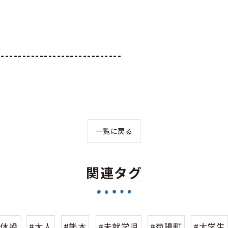
-----------------------------
一覧に戻る
関連タグ
#体操
#大人
#熊本
#未就学児
#菊陽町
#大学生