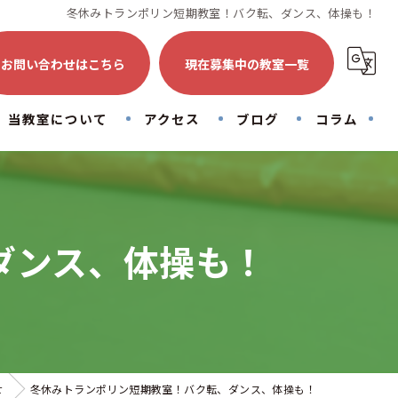
冬休みトランポリン短期教室！バク転、ダンス、体操も！
お問い合わせはこちら
現在募集中の教室一覧
当教室について
アクセス
ブログ
コラム
トランポリン
初心者
ダンス、体操も！
子供
大人
運動
せ
冬休みトランポリン短期教室！バク転、ダンス、体操も！