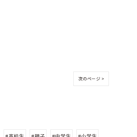
次のページ >
#高校生
#親子
#中学生
#小学生