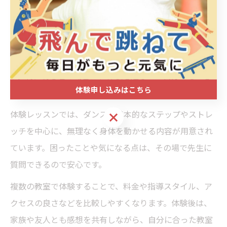
習い事の体験レッスンを活用した不安解消術
体験レッスンは、熊本のダンス教室選びで非常に有効な
手段です。実際のレッスン内容や先生、クラスの雰囲気
を確認できるため、入会前の不安を大幅に軽減できま
す。特に初心者の場合は、体験を通じて「自分にもでき
体験申し込みはこちら
そう」と感じられることが大切です。
体験レッスンでは、ダンスの基本的なステップやストレ
体験申し込みはこちら
ッチを中心に、無理なく身体を動かせる内容が用意され
ています。困ったことや気になる点は、その場で先生に
質問できるので安心です。
複数の教室で体験することで、料金や指導スタイル、ア
クセスの良さなどを比較しやすくなります。体験後は、
家族や友人とも感想を共有しながら、自分に合った教室