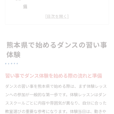
備
熊本県で人気のダンス習い事教室を探すコ
ツ
初めての習い事体験で気をつけたいポイン
ト
熊本県で始めるダンスの習い事
ダンス習い事体験でジャンルを選ぶ秘訣
体験
大人も楽しめる熊本のダンス習い事体験法
初心者も安心できるダンス習い事入門
習い事でダンス体験を始める際の流れと準備
初心者が安心して始められる習い事の特徴
ダンスの習い事を熊本県で始める際は、まず体験レッス
習い事でダンスに初挑戦する人へのサポー
ンへの参加が一般的な第一歩です。体験レッスンはダン
ト内容
ススクールごとに内容や雰囲気が異なり、自分に合った
ダンス習い事入門でよくある疑問とその解
教室選びの重要な参考になります。体験当日は、動きや