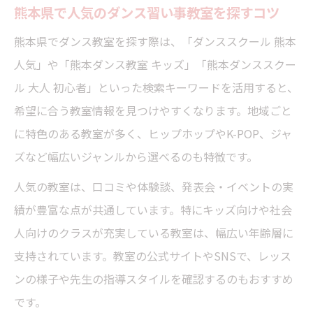
熊本県で人気のダンス習い事教室を探すコツ
口コミや評判で分かる習い事のメリット
習い事で人気の熊本ダンスレッスン情報
熊本県でダンス教室を探す際は、「ダンススクール 熊本
人気の習い事ダンスレッスンの特徴と魅力
人気」や「熊本ダンス教室 キッズ」「熊本ダンススクー
ル 大人 初心者」といった検索キーワードを活用すると、
習い事で選ばれる熊本のダンスジャンル傾
希望に合う教室情報を見つけやすくなります。地域ごと
向
に特色のある教室が多く、ヒップホップやK-POP、ジャ
大人やキッズ向け習い事レッスンの違い
ズなど幅広いジャンルから選べるのも特徴です。
社会人におすすめの習い事ダンス教室情報
人気の教室は、口コミや体験談、発表会・イベントの実
初心者向け習い事で人気の体験内容とは
績が豊富な点が共通しています。特にキッズ向けや社会
大人が楽しめる熊本ダンス習い事の魅力
人向けのクラスが充実している教室は、幅広い年齢層に
大人向け習い事ダンスの始め方と楽しみ方
支持されています。教室の公式サイトやSNSで、レッス
社会人が続けやすい習い事の工夫とメリッ
ンの様子や先生の指導スタイルを確認するのもおすすめ
ト
です。