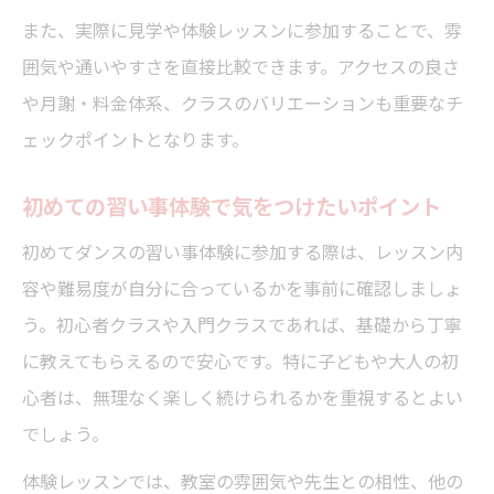
習い事を通じて広がる大人同士の交流の場
また、実際に見学や体験レッスンに参加することで、雰
初心者大人向け習い事で学べる基礎レッス
囲気や通いやすさを直接比較できます。アクセスの良さ
ン
や月謝・料金体系、クラスのバリエーションも重要なチ
K-POPやヒップホップの習い事体験談
ェックポイントとなります。
子どもの成長を応援するダンス習い事の秘訣
初めての習い事体験で気をつけたいポイント
子どもの習い事としてダンスを選ぶ理由
習い事で伸ばせる子どものリズム感や協調
初めてダンスの習い事体験に参加する際は、レッスン内
性
容や難易度が自分に合っているかを事前に確認しましょ
キッズ向け習い事で人気のダンス教室特長
う。初心者クラスや入門クラスであれば、基礎から丁寧
に教えてもらえるので安心です。特に子どもや大人の初
子どもが続けやすい習い事のサポート体制
心者は、無理なく楽しく続けられるかを重視するとよい
習い事で成長を実感できるイベントや発表
でしょう。
会
体験レッスンでは、教室の雰囲気や先生との相性、他の