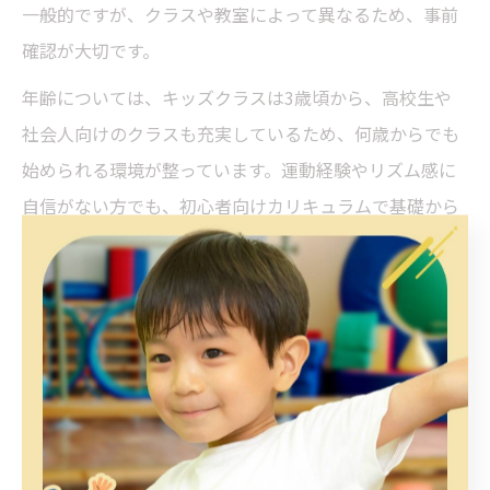
一般的ですが、クラスや教室によって異なるため、事前
確認が大切です。
年齢については、キッズクラスは3歳頃から、高校生や
社会人向けのクラスも充実しているため、何歳からでも
始められる環境が整っています。運動経験やリズム感に
自信がない方でも、初心者向けカリキュラムで基礎から
学べるので安心です。
また、「ダンスに向いている子の特徴は？」という質問
も多いですが、好奇心があり体を動かすのが好きな方な
ら誰でもチャレンジできます。まずは体験レッスンを活
用し、自分に合った教室やジャンルを見つけてみてくだ
さい。