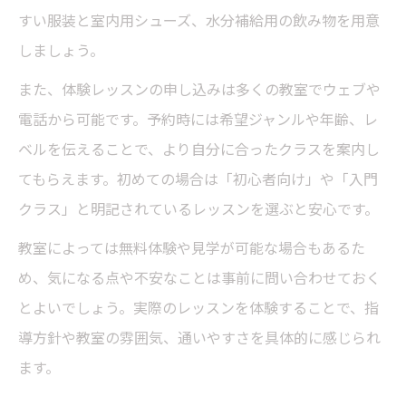
決法
すい服装と室内用シューズ、水分補給用の飲み物を用意
習い事の体験レッスンを活用した不安解消
しましょう。
術
また、体験レッスンの申し込みは多くの教室でウェブや
初心者向け習い事で学べる基本ステップ紹
電話から可能です。予約時には希望ジャンルや年齢、レ
介
ベルを伝えることで、より自分に合ったクラスを案内し
ダンスの習い事を選ぶポイント解説
てもらえます。初めての場合は「初心者向け」や「入門
習い事選びで重視すべきダンス教室の雰囲
クラス」と明記されているレッスンを選ぶと安心です。
気
教室によっては無料体験や見学が可能な場合もあるた
ジャンルや指導スタイル別習い事の選択基
め、気になる点や不安なことは事前に問い合わせておく
準
とよいでしょう。実際のレッスンを体験することで、指
体験レッスンで確認したい習い事のポイン
導方針や教室の雰囲気、通いやすさを具体的に感じられ
ト
ます。
習い事の料金や通いやすさを比較する方法