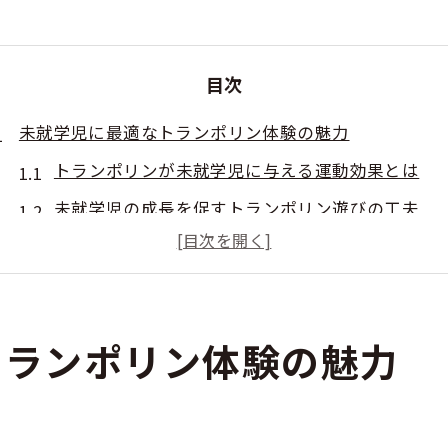
目次
未就学児に最適なトランポリン体験の魅力
トランポリンが未就学児に与える運動効果とは
未就学児の成長を促すトランポリン遊びの工夫
熊本県で人気のトランポリン体験の特徴
トランポリン体験が社会性向上に役立つ理由
初めてのトランポリンでも安心なポイント解説
トランポリン体験の魅力
親子で楽しむ熊本の室内トランポリン遊び
親子で安全にトランポリンを楽しむ方法とは
熊本県の雨天でも安心なトランポリン施設紹介