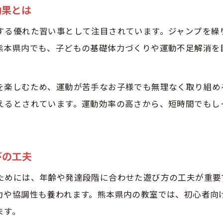
効果とは
未就学児と一緒に遊べるトランポリンの魅力
する優れた習い事として注目されています。ジャンプを繰
トランポリンを通じた親子コミュニケーション術
熊本県内でも、子どもの基礎体力づくりや運動不足解消を
トランポリン体験で親子の絆を深めるコツ
運動能力向上ならトランポリンで始めよう
を楽しむため、運動が苦手なお子様でも無理なく取り組め
未就学児の運動能力アップにトランポリンが最適
えるとされています。運動効率の高さから、短時間でもし
トランポリンが基礎体力とバランス力に与える効
熊本で選ばれるトランポリン運動のポイント
親子で体験できるトランポリン教室の特徴
びの工夫
トランポリンで身につく運動習慣のメリット
ためには、年齢や発達段階に合わせた遊び方の工夫が重要
安全性に配慮した未就学児向けトランポリン
力や協調性も養われます。熊本県内の教室では、初心者向
未就学児が安全に遊べるトランポリン施設の選び
ます。
トランポリン利用時の安全対策と注意点解説