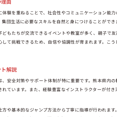
つ理由
初めて通うトランポリン教室のポイント紹介
親子で参加できるトランポリンクラスの特徴
に体験を重ねることで、社会性やコミュニケーション能力
熊本で見つかる安心のトランポリン体験教室
、集団生活に必要なスキルを自然と身につけることができ
トランポリンクラスの年齢別カリキュラム解説
子どもたちが交流できるイベントや教室が多く、親子で友
心して挑戦できるため、自信や協調性が育まれます。こう
ント解説
は、安全対策やサポート体制が特に重要です。熊本県内の
されています。また、経験豊富なインストラクターが付き
仕方や基本的なジャンプ方法から丁寧に指導が行われます