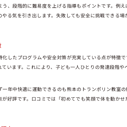
よう、段階的に難易度を上げる指導もポイントです。例え
安心して通えるトランポリン教室の見極め方
のやる気を引き出します。失敗しても安全に挑戦できる場
熊本県のトランポリン教室が重視する安全対策
未就学児に適したトランポリンクラスの特徴とは
親子コミュニケーションに役立つ運動遊び
徴
トランポリンで親子の会話が自然と増える理由
特化したプログラムや安全対策が充実している点が特徴で
運動遊びとしてのトランポリンの魅力とは
れています。これにより、子ども一人ひとりの発達段階や
親子で取り組むトランポリン体験談の紹介
体験申し込みはこちら
体験申し込みはこちら
未就学児も安心して楽しめるトランポリン遊び方
ず一年中快適に運動できるのも熊本のトランポリン教室の
トランポリンを通じた親子の信頼関係アップ術
点が好評です。口コミでは「初めてでも笑顔で体を動かせ
初めてでも安心なトランポリンクラスの選び方
未就学児向けトランポリンクラス選びのコツ